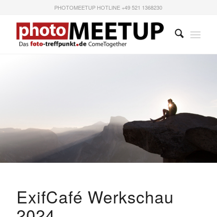
PHOTOMEETUP HOTLINE +49 521 1368230
ExifCafé Werkschau
2024