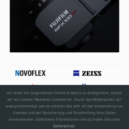
Um Ihnen ein angenehmes Online-Erlebnis zu ermöglichen, setzen
wir auf unserer Webseite Cookies ein. Durch das Weitersurfen auf
www.photomeetup-owl.de erklären Sie sich mit der Verwendung von
Cookies und der Speicherung und Verarbeitung Ihrer Daten
einverstanden. Detaillierte Informationen hierzu finden Sie unter
© Copyright 2022 |
photoMeetup
» by
foto-treffpunkt.de
Datenschutz
.