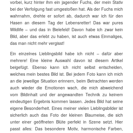
vorbei, kurz hinter ihm ein jagender Fuchs, der mein Stativ
bei der Verfolgung fast umgestoßen hat. Als der Fuchs mich
wahrnahm, drehte er so­fort ab, dadurch war ich für den
Hasen an diesem Tag der Lebens­retter! Das war pures
Wildlife – und das in Bielefeld! Davon habe ich zwar kein
Bild, aber das erlebt zu haben, ist auch etwas Einmaliges,
das man nicht mehr vergisst!
Ein einzelnes Lieblingsbild habe ich nicht – dafür aber
mehrere! Eine kleine Auswahl davon ist diesem Artikel
beigefügt. Ebenso kann ich nicht selbst entscheiden,
welches mein bestes Bild ist. Bei jedem Fo­to kann ich mich
an die jeweilige Situation erinnern, beim Betrach­ten werden
auch wieder die Emotionen wach, die mich abweichend
vom Bildinhalt und der angewandten Technik zu keinem
eindeutigen Ergebnis kommen lassen. Jedes Bild hat seine
eigene Besonderheit. Eines meiner vielen Lieblingsbilder ist
sicher­lich auch das Foto der kleinen Blaumeise, die sich
unter einer geöff­neten Blüte perfekt in Szene setzt. Hier
passt alles: Das besondere Motiv, harmonische Farben,