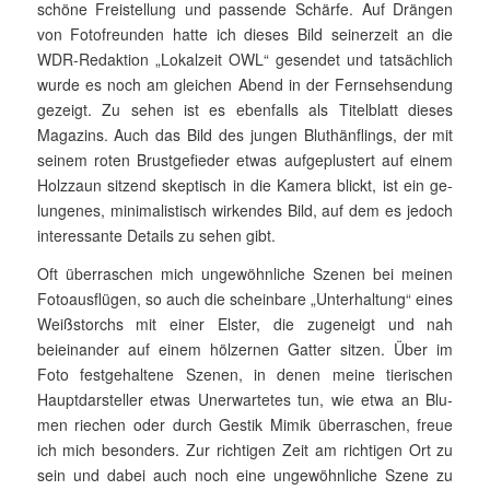
schöne Freistellung und passende Schärfe. Auf Drängen
von Fotofreunden hatte ich dieses Bild seiner­zeit an die
WDR-Redaktion „Lokalzeit OWL“ gesendet und tatsächlich
wurde es noch am gleich­en Abend in der Fernsehsendung
gezeigt. Zu sehen ist es ebenfalls als Titel­blatt dieses
Magazins. Auch das Bild des jungen Bluthänf­lings, der mit
seinem roten Brust­gefieder etwas auf­geplustert auf ei­nem
Holz­zaun sitzend skeptisch in die Kamera blickt, ist ein ge­
lung­enes, mini­ma­listisch wirkendes Bild, auf dem es jedoch
interes­sante Details zu sehen gibt.
Oft überraschen mich ungewöhnliche Szenen bei meinen
Fotoaus­flügen, so auch die scheinbare „Unterhaltung“ eines
Weißstorchs mit einer Elster, die zugeneigt und nah
beieinander auf einem hölzernen Gatter sitzen. Über im
Foto festgehaltene Szenen, in denen meine tierischen
Hauptdarsteller etwas Unerwartetes tun, wie etwa an Blu­
men riechen oder durch Gestik Mimik überraschen, freue
ich mich besonders. Zur richtigen Zeit am richtigen Ort zu
sein und dabei auch noch eine ungewöhnliche Szene zu