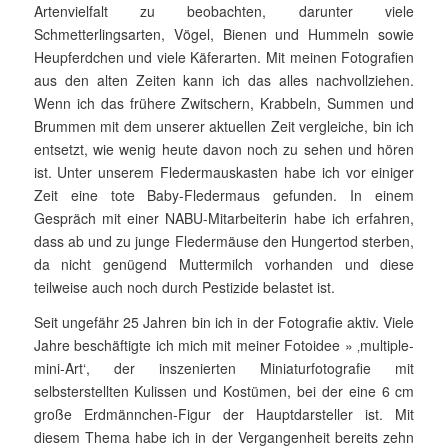
Artenvielfalt zu beobachten, darunter viele
Schmetterlingsarten, Vögel, Bienen und Hummeln sowie
Heupferdchen und viele Käferarten. Mit meinen Fotografien
aus den alten Zeiten kann ich das alles nach­vollziehen.
Wenn ich das frühere Zwitschern, Krabbeln, Sum­men und
Brummen mit dem unserer aktuellen Zeit vergleiche, bin ich
entsetzt, wie wenig heute davon noch zu sehen und hören
ist. Unter unserem Fledermauskasten habe ich vor einiger
Zeit eine tote Baby-Fledermaus gefunden. In einem
Gespräch mit einer NABU-Mitar­bei­­terin habe ich erfahren,
dass ab und zu junge Fledermäuse den Hunger­tod sterben,
da nicht genügend Muttermilch vorhanden und diese
teilweise auch noch durch Pestizide belastet ist.
Seit ungefähr 25 Jahren bin ich in der Fotografie aktiv. Viele
Jahre beschäftigte ich mich mit meiner Fotoidee » ‚multiple-
mini-Art‘, der inszenierten Miniaturfotografie mit
selbsterstellten Kulissen und Kostümen, bei der eine 6 cm
große Erdmännchen-Figur der Haupt­darsteller ist. Mit
diesem Thema habe ich in der Vergangenheit bereits zehn