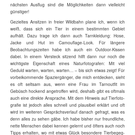
nächsten Ausflug sind die Möglichkeiten dann vielleicht
günstiger!
Gezieltes Ansitzen in freier Wildbahn plane ich, wenn ich
weiß, dass sich ein Tier in einem bestimmten Gebiet
aufhält. Dazu trage ich dann auch Tarnkleidung: Hose,
Jacke und Hut im Camouflage-Look. Für längere
Beobachtungszeiten habe ich auch ein Outdoor-Kissen
dabei. In einem Versteck sitzend hilft dann nur noch die
wichtigste Eigenschaft eines Naturfotografen: Mit viel
Geduld war­ten, warten, warten… – bis sich etwas zeigt! Für
vorbeikommende Spaziergänger, die mich entdecken, sieht
es oft seltsam aus, wenn eine Frau im Tarnoutfit im
Gebüsch hockend angetroffen wird, deshalb gibt es oftmals
auch eine direkte An­sprache. Mit dem Hinweis auf Tier­foto­
grafie ist jedoch alles schnell und plausibel erklärt und oft
wird im weiteren Gesprächsverlauf da­nach gefragt, was es
denn alles zu sehen gäbe. Ich habe bisher nur freundliche,
nette Menschen dabei kennen gelernt und öfters auch noch
Tipps erhalten, wo mit etwas Glück besondere Tier­be­geg­