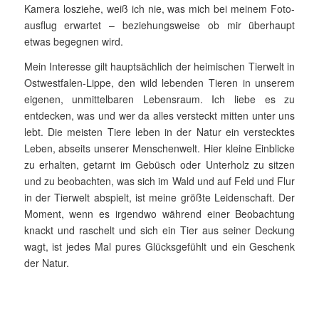
Kamera losziehe, weiß ich nie, was mich bei meinem Foto­
ausflug erwartet – beziehungsweise ob mir überhaupt
etwas begeg­nen wird.
Mein Interesse gilt hauptsächlich der heimischen Tierwelt in
Ost­west­falen-Lippe, den wild lebenden Tieren in unserem
eigenen, un­mittelbaren Le­bens­raum. Ich liebe es zu
entdecken, was und wer da alles versteckt mitten unter uns
lebt. Die meisten Tiere leben in der Natur ein ver­stecktes
Leben, abseits unserer Menschenwelt. Hier kleine Einblicke
zu erhalten, getarnt im Gebüsch oder Unterholz zu sitzen
und zu beobachten, was sich im Wald und auf Feld und Flur
in der Tierwelt abspielt, ist meine größte Leidenschaft. Der
Mo­ment, wenn es irgendwo während einer Beobachtung
knackt und raschelt und sich ein Tier aus seiner Deckung
wagt, ist jedes Mal pures Glücksgefühlt und ein Geschenk
der Natur.