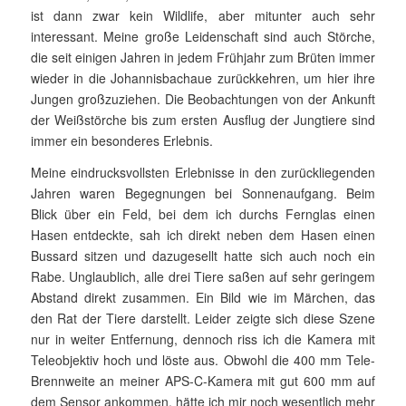
ist dann zwar kein Wildlife, aber mitunter auch sehr
interessant. Meine große Leidenschaft sind auch Störche,
die seit einigen Jahren in jedem Frühjahr zum Brüten immer
wieder in die Johannisbachaue zurückkehren, um hier ihre
Jungen großzuziehen. Die Beobacht­ungen von der Ankunft
der Weißstörche bis zum ersten Ausflug der Jungtiere sind
immer ein besonderes Erlebnis.
Meine eindrucksvollsten Erlebnisse in den zurückliegenden
Jahren waren Begegnungen bei Sonnenaufgang. Beim
Blick über ein Feld, bei dem ich durchs Fernglas einen
Hasen entdeckte, sah ich direkt neben dem Hasen einen
Bussard sitzen und dazugesellt hatte sich auch noch ein
Rabe. Unglaublich, alle drei Tiere saßen auf sehr ge­ringem
Abstand direkt zusammen. Ein Bild wie im Märchen, das
den Rat der Tiere darstellt. Leider zeigte sich diese Szene
nur in weiter Entfernung, dennoch riss ich die Kamera mit
Teleobjektiv hoch und löste aus. Obwohl die 400 mm Tele-
Brennweite an meiner APS-C-Kamera mit gut 600 mm auf
dem Sensor ankommen, hätte ich mir noch wesentlich mehr