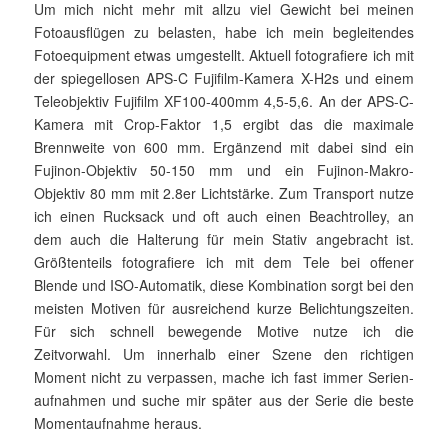
Um mich nicht mehr mit allzu viel Gewicht bei meinen
Fotoausflügen zu belasten, habe ich mein begleitendes
Fotoequipment etwas um­ge­stellt. Aktuell fotografiere ich mit
der spiegellosen APS-C Fujifilm-Kamera X-H2s und einem
Teleobjektiv Fujifilm XF100-400mm 4,5-5,6. An der APS-C-
Kamera mit Crop-Faktor 1,5 ergibt das die maximale
Brennweite von 600 mm. Ergänzend mit dabei sind ein
Fujinon-Objektiv 50-150 mm und ein Fujinon-Makro-
Objektiv 80 mm mit 2.8er Lichtstärke. Zum Transport nutze
ich einen Rucksack und oft auch einen Beachtrolley, an
dem auch die Halterung für mein Stativ angebracht ist.
Größtenteils fotografiere ich mit dem Tele bei offen­er
Blende und ISO-Automatik, diese Kombination sorgt bei den
meisten Motiven für ausreichend kurze Belichtungszeiten.
Für sich schnell bewegende Motive nutze ich die
Zeitvorwahl. Um innerhalb einer Szene den richtigen
Moment nicht zu verpassen, mache ich fast immer Serien­
aufnahmen und suche mir später aus der Serie die beste
Moment­aufnahme heraus.