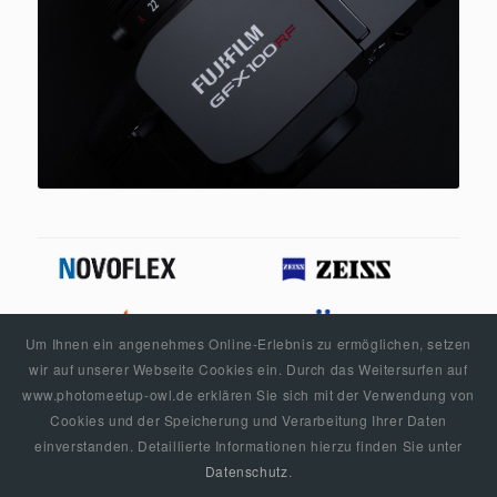
Um Ihnen ein angenehmes Online-Erlebnis zu ermöglichen, setzen
wir auf unserer Webseite Cookies ein. Durch das Weitersurfen auf
www.photomeetup-owl.de erklären Sie sich mit der Verwendung von
Cookies und der Speicherung und Verarbeitung Ihrer Daten
einverstanden. Detaillierte Informationen hierzu finden Sie unter
Datenschutz
.